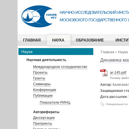
НАУЧНО-ИССЛЕДОВАТЕЛЬСКИЙ ИНСТИ
МОСКОВСКОГО ГОСУДАРСТВЕННОГО 
ГЛАВНАЯ
НАУКА
ОБРАЗОВАНИЕ
ИНСТИ
Наука
Главная
»
Наука
Динамика маг
Научная деятельность
Международное сотрудничество
Проекты
ar-145.pdf
Гранты
Размер файл
Семинары
Автор:
Калегаев
Конференции
Защищаемая ст
Публикации
Дата рассылки:
Показатели РИНЦ
Специальности:
Авторефераты
Диссертации
Препринты