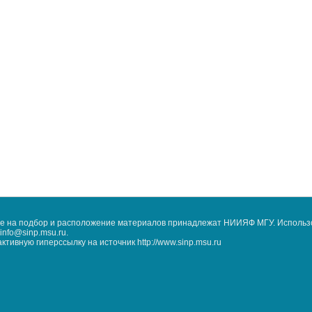
кже на подбор и расположение материалов принадлежат НИИЯФ МГУ. Использ
nfo@sinp.msu.ru.
ивную гиперссылку на источник http://www.sinp.msu.ru