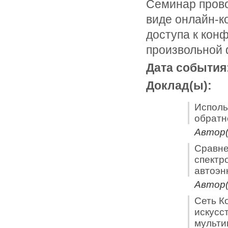
Семинар прово
виде онлайн-к
доступа к кон
произвольной
Дата события
Доклад(ы):
Исполь
обратн
Автор(
Сравне
спектр
автоэн
Автор(
Сеть К
искусс
мульти