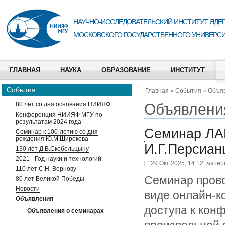
НАУЧНО-ИССЛЕДОВАТЕЛЬСКИЙ ИНСТИТУТ ЯДЕР
МОСКОВСКОГО ГОСУДАРСТВЕННОГО УНИВЕРСИ
ГЛАВНАЯ
НАУКА
ОБРАЗОВАНИЕ
ИНСТИТУТ
События
Главная
»
События
»
Объя
Объявлени
80 лет со дня основания НИИЯФ
Конференция НИИЯФ МГУ по
результатам 2024 года
Семинар ЛА
Семинар к 100-летию со дня
рождения Ю.М.Широкова
И.Г.Персиан
130 лет Д.В.Скобельцыну
2021 - Год науки и технологий
29 Окт 2025, 14:12, мате
110 лет С.Н. Вернову
Семинар прово
80 лет Великой Победы
Новости
виде онлайн-к
Объявления
доступа к кон
Объявления о семинарах