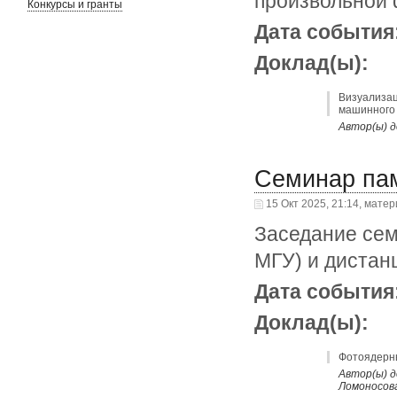
произвольной
Конкурсы и гранты
Дата события
Доклад(ы):
Визуализац
машинного 
Автор(ы) д
Cеминар па
15 Окт 2025, 21:14, мате
Заседание сем
МГУ) и дистан
Дата события
Доклад(ы):
Фотоядерны
Автор(ы) д
Ломоносов