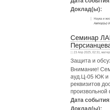
Дата события
Доклад(ы):
Наука и жиз
Автор(ы) д
Семинар ЛАМ
Персианцев
23 Апр 2025, 02:31, мате
Защита и обсу
Внимание! Сем
ауд.Ц-05 ЮК и
реквизитов до
произвольной
Дата события
Доклад(ы):