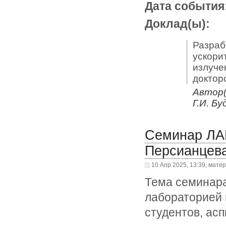
Дата события
Доклад(ы):
Разраб
ускори
излуче
доктор
Автор(
Г.И. Б
Семинар ЛАМ
Персианцев
10 Апр 2025, 13:39, мате
Тема семинара
лабораторией
студентов, ас