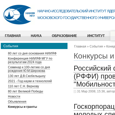
НАУЧНО-ИССЛЕДОВАТЕЛЬСКИЙ ИНСТИТУТ ЯДЕР
МОСКОВСКОГО ГОСУДАРСТВЕННОГО УНИВЕРСИ
ГЛАВНАЯ
НАУКА
ОБРАЗОВАНИЕ
ИНСТИТУТ
События
Главная
»
События
»
Конку
Конкурсы и
80 лет со дня основания НИИЯФ
Конференция НИИЯФ МГУ по
результатам 2024 года
Российский
Семинар к 100-летию со дня
рождения Ю.М.Широкова
(РФФИ) пров
130 лет Д.В.Скобельцыну
2021 - Год науки и технологий
"Мобильност
110 лет С.Н. Вернову
80 лет Великой Победы
31 Мар 2008, 15:36, авто
Новости
Объявления
Госкорпорац
Конкурсы и гранты
молодых спе