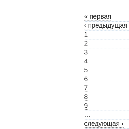
« первая
‹ предыдущая
1
2
3
4
5
6
7
8
9
…
следующая ›