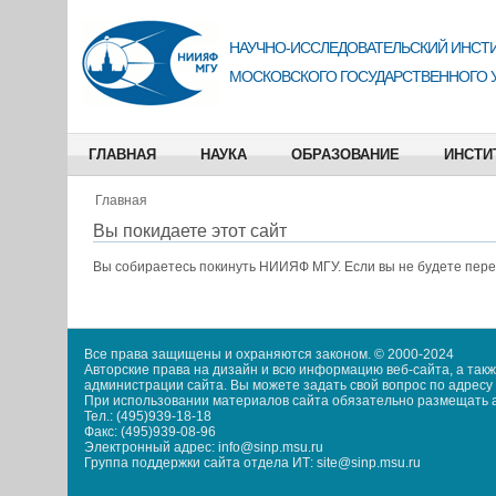
НАУЧНО-ИССЛЕДОВАТЕЛЬСКИЙ ИНСТИ
МОСКОВСКОГО ГОСУДАРСТВЕННОГО 
ГЛАВНАЯ
НАУКА
ОБРАЗОВАНИЕ
ИНСТИ
Главная
Вы покидаете этот сайт
Вы собираетесь покинуть
НИИЯФ МГУ
. Если вы не будете пер
Все права защищены и охраняются законом. © 2000-2024
Авторские права на дизайн и всю информацию веб-сайта, а та
администрации сайта. Вы можете задать свой вопрос по адресу i
При использовании материалов сайта обязательно размещать акт
Тел.: (495)939-18-18
Факс: (495)939-08-96
Электронный адрес: info@sinp.msu.ru
Группа поддержки сайта отдела ИТ: site@sinp.msu.ru