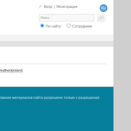
Вход
|
Регистрация
Ru
En
По сайту
Сотрудники
weather/poland
.
ование материалов сайта разрешено только с разрешения