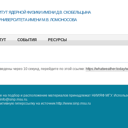
ТУТ ЯДЕРНОЙ ФИЗИКИ ИМЕНИ Д.В. СКОБЕЛЬЦЫНА
УНИВЕРСИТЕТА ИМЕНИ М.В. ЛОМОНОСОВА
ТУТ
СОБЫТИЯ
РЕСУРСЫ
еведены через 10 секунд, перейдите по этой ссылке:
https://whatweather.today/
кже на подбор и расположение материалов принадлежат НИИЯФ МГУ. Использ
nfo@sinp.msu.ru.
ивную гиперссылку на источник http://www.sinp.msu.ru