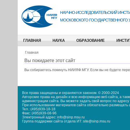
НАУЧНО-ИССЛЕДОВАТЕЛЬСКИЙ ИНСТИ
МОСКОВСКОГО ГОСУДАРСТВЕННОГО 
ГЛАВНАЯ
НАУКА
ОБРАЗОВАНИЕ
ИНСТИ
Главная
Вы покидаете этот сайт
Вы собираетесь покинуть
НИИЯФ МГУ
. Если вы не будете пер
Все права защищены и охраняются законом. © 2000-2024
Авторские права на дизайн и всю информацию веб-сайта, а та
администрации сайта. Вы можете задать свой вопрос по адресу i
При использовании материалов сайта обязательно размещать акт
Тел.: (495)939-18-18
Факс: (495)939-08-96
Электронный адрес: info@sinp.msu.ru
Группа поддержки сайта отдела ИТ: site@sinp.msu.ru