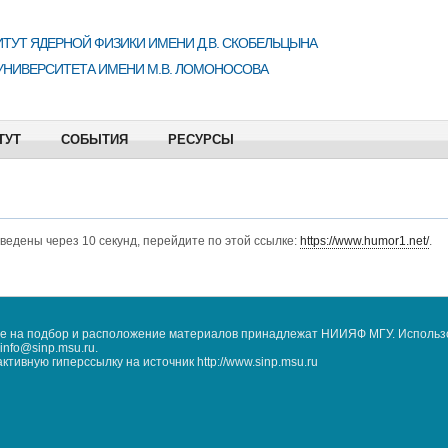
ТУТ ЯДЕРНОЙ ФИЗИКИ ИМЕНИ Д.В. СКОБЕЛЬЦЫНА
УНИВЕРСИТЕТА ИМЕНИ М.В. ЛОМОНОСОВА
ТУТ
СОБЫТИЯ
РЕСУРСЫ
еведены через 10 секунд, перейдите по этой ссылке:
https://www.humor1.net/
.
кже на подбор и расположение материалов принадлежат НИИЯФ МГУ. Использ
nfo@sinp.msu.ru.
ивную гиперссылку на источник http://www.sinp.msu.ru