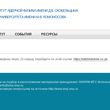
ТУТ ЯДЕРНОЙ ФИЗИКИ ИМЕНИ Д.В. СКОБЕЛЬЦЫНА
УНИВЕРСИТЕТА ИМЕНИ М.В. ЛОМОНОСОВА
ТУТ
СОБЫТИЯ
РЕСУРСЫ
еведены через 10 секунд, перейдите по этой ссылке:
https://ukblinds4me.co.uk
.
кже на подбор и расположение материалов принадлежат НИИЯФ МГУ. Использ
nfo@sinp.msu.ru.
ивную гиперссылку на источник http://www.sinp.msu.ru