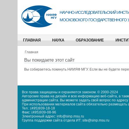
НАУЧНО-ИССЛЕДОВАТЕЛЬСКИЙ ИНСТИ
МОСКОВСКОГО ГОСУДАРСТВЕННОГО 
ГЛАВНАЯ
НАУКА
ОБРАЗОВАНИЕ
ИНСТИ
Главная
Вы покидаете этот сайт
Вы собираетесь покинуть
НИИЯФ МГУ
. Если вы не будете пер
Все права защищены и охраняются законом. © 2000-2024
Авторские права на дизайн и всю информацию веб-сайта, а та
администрации сайта. Вы можете задать свой вопрос по адресу i
При использовании материалов сайта обязательно размещать акт
Тел.: (495)939-18-18
Факс: (495)939-08-96
Электронный адрес: info@sinp.msu.ru
Группа поддержки сайта отдела ИТ: site@sinp.msu.ru