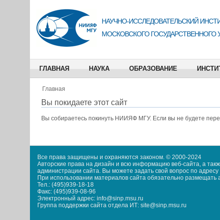
НАУЧНО-ИССЛЕДОВАТЕЛЬСКИЙ ИНСТИ
МОСКОВСКОГО ГОСУДАРСТВЕННОГО 
ГЛАВНАЯ
НАУКА
ОБРАЗОВАНИЕ
ИНСТИ
Главная
Вы покидаете этот сайт
Вы собираетесь покинуть
НИИЯФ МГУ
. Если вы не будете пер
Все права защищены и охраняются законом. © 2000-2024
Авторские права на дизайн и всю информацию веб-сайта, а та
администрации сайта. Вы можете задать свой вопрос по адресу i
При использовании материалов сайта обязательно размещать акт
Тел.: (495)939-18-18
Факс: (495)939-08-96
Электронный адрес: info@sinp.msu.ru
Группа поддержки сайта отдела ИТ: site@sinp.msu.ru