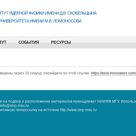
ТУТ ЯДЕРНОЙ ФИЗИКИ ИМЕНИ Д.В. СКОБЕЛЬЦЫНА
УНИВЕРСИТЕТА ИМЕНИ М.В. ЛОМОНОСОВА
ТУТ
СОБЫТИЯ
РЕСУРСЫ
еведены через 10 секунд, перейдите по этой ссылке:
https://best-innovators.com/
кже на подбор и расположение материалов принадлежат НИИЯФ МГУ. Использ
nfo@sinp.msu.ru.
ивную гиперссылку на источник http://www.sinp.msu.ru