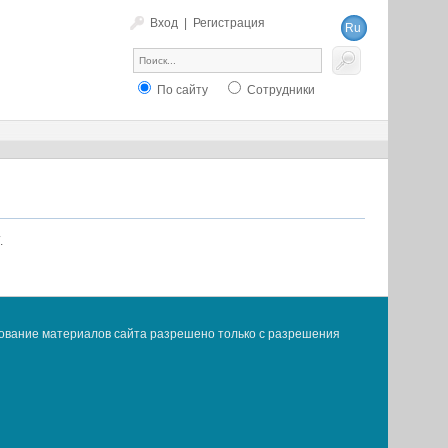
Вход
|
Регистрация
Ru
En
По сайту
Сотрудники
.
ование материалов сайта разрешено только с разрешения