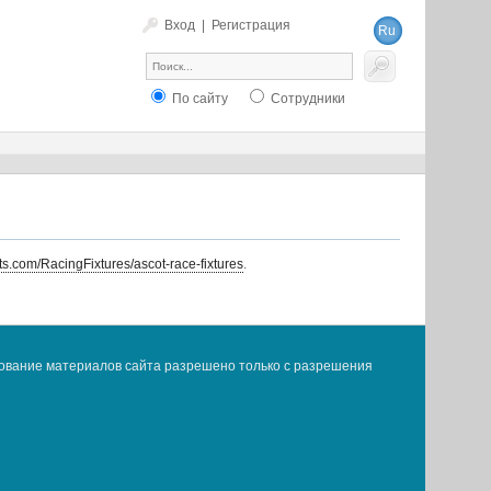
Вход
|
Регистрация
Ru
En
По сайту
Сотрудники
nts.com/RacingFixtures/ascot-race-fixtures
.
ование материалов сайта разрешено только с разрешения