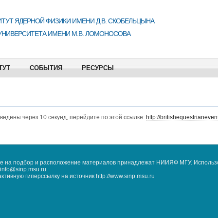
ТУТ ЯДЕРНОЙ ФИЗИКИ ИМЕНИ Д.В. СКОБЕЛЬЦЫНА
УНИВЕРСИТЕТА ИМЕНИ М.В. ЛОМОНОСОВА
ТУТ
СОБЫТИЯ
РЕСУРСЫ
еведены через 10 секунд, перейдите по этой ссылке:
http://britishequestrianeve
кже на подбор и расположение материалов принадлежат НИИЯФ МГУ. Использ
nfo@sinp.msu.ru.
ивную гиперссылку на источник http://www.sinp.msu.ru