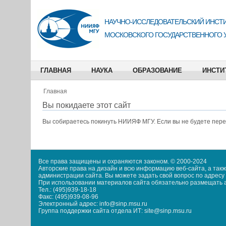
НАУЧНО-ИССЛЕДОВАТЕЛЬСКИЙ ИНСТИ
МОСКОВСКОГО ГОСУДАРСТВЕННОГО 
ГЛАВНАЯ
НАУКА
ОБРАЗОВАНИЕ
ИНСТИ
Главная
Вы покидаете этот сайт
Вы собираетесь покинуть
НИИЯФ МГУ
. Если вы не будете пер
Все права защищены и охраняются законом. © 2000-2024
Авторские права на дизайн и всю информацию веб-сайта, а та
администрации сайта. Вы можете задать свой вопрос по адресу i
При использовании материалов сайта обязательно размещать акт
Тел.: (495)939-18-18
Факс: (495)939-08-96
Электронный адрес: info@sinp.msu.ru
Группа поддержки сайта отдела ИТ: site@sinp.msu.ru