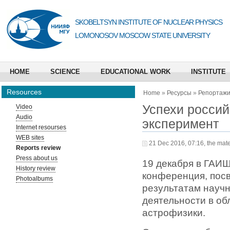
SKOBELTSYN INSTITUTE OF NUCLEAR PHYSICS
LOMONOSOV MOSCOW STATE UNIVERSITY
HOME
SCIENCE
EDUCATIONAL WORK
INSTITUTE
Resources
Home
»
Ресурсы
»
Репортаж
Успехи россий
Video
Audio
эксперимент
Internet resourses
WEB sites
21 Dec 2016, 07:16, the mate
Reports review
Press about us
19 декабря в ГАИ
History review
конференция, пос
Photoalbums
результатам науч
деятельности в об
астрофизики.