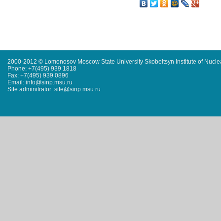
2000-2012 © Lomonosov Moscow State University Skobeltsyn Institute of Nucl
Phone: +7(495) 939 1818
Fax: +7(495) 939 0896
Email: info@sinp.msu.ru
Site adminitrator: site@sinp.msu.ru