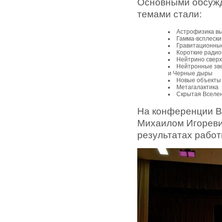
Основными обсуж
темами стали:
Астрофизика вы
Гамма-всплески
Гравитационны
Короткие ради
Нейтрино сверх
Нейтронные зве
и Черные дыры
Новые объекты 
Метагалактика
Скрытая Вселе
На конференции В
Михаилом Игореви
результатах работ