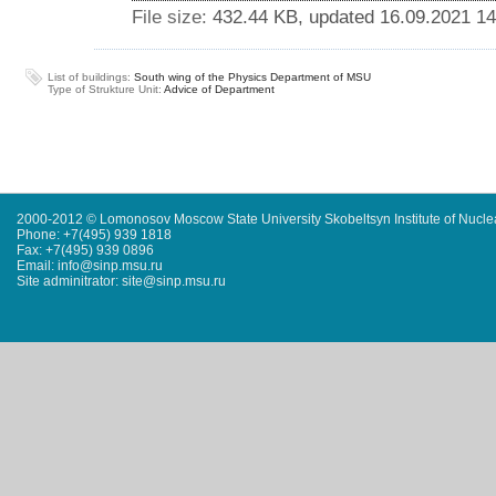
File size:
432.44 KB, updated 16.09.2021 14
List of buildings:
South wing of the Physics Department of MSU
Type of Strukture Unit:
Advice of Department
2000-2012 © Lomonosov Moscow State University Skobeltsyn Institute of Nucl
Phone: +7(495) 939 1818
Fax: +7(495) 939 0896
Email: info@sinp.msu.ru
Site adminitrator: site@sinp.msu.ru