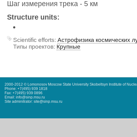
Шаг измерения трека - 5 км
Structure units:
Scientific efforts:
Астрофизика космических л
Типы проектов:
Крупные
2000-2012 © Lomonosov Moscow State University Skobeltsyn Institute of Nucl
Phone: +7(495) 939 1818
Fax: +7(495) 939 0896
Email: info@sinp.msu.ru
Site adminitrator: site@sinp.msu.ru