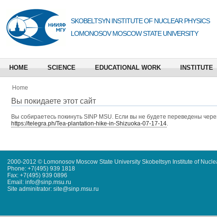
SKOBELTSYN INSTITUTE OF NUCLEAR PHYSICS
LOMONOSOV MOSCOW STATE UNIVERSITY
HOME
SCIENCE
EDUCATIONAL WORK
INSTITUTE
Home
Вы покидаете этот сайт
Вы собираетесь покинуть
SINP MSU
. Если вы не будете переведены через
https://telegra.ph/Tea-plantation-hike-in-Shizuoka-07-17-14
.
2000-2012 © Lomonosov Moscow State University Skobeltsyn Institute of Nucl
Phone: +7(495) 939 1818
Fax: +7(495) 939 0896
Email: info@sinp.msu.ru
Site adminitrator: site@sinp.msu.ru