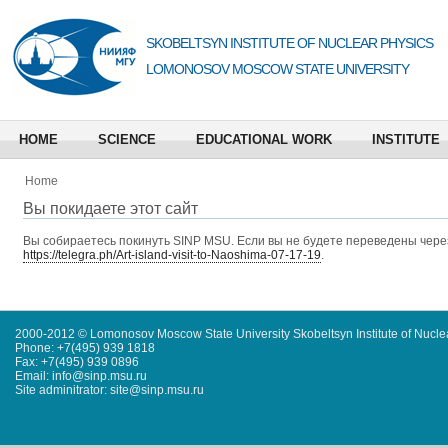
SKOBELTSYN INSTITUTE OF NUCLEAR PHYSICS
LOMONOSOV MOSCOW STATE UNIVERSITY
HOME
SCIENCE
EDUCATIONAL WORK
INSTITUTE
Home
Вы покидаете этот сайт
Вы собираетесь покинуть
SINP MSU
. Если вы не будете переведены через
https://telegra.ph/Art-island-visit-to-Naoshima-07-17-19
.
2000-2012 © Lomonosov Moscow State University Skobeltsyn Institute of Nucl
Phone: +7(495) 939 1818
Fax: +7(495) 939 0896
Email: info@sinp.msu.ru
Site adminitrator: site@sinp.msu.ru