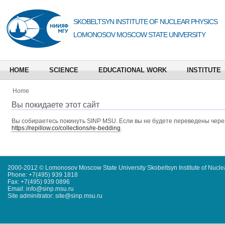
SKOBELTSYN INSTITUTE OF NUCLEAR PHYSICS
LOMONOSOV MOSCOW STATE UNIVERSITY
HOME
SCIENCE
EDUCATIONAL WORK
INSTITUTE
Home
Вы покидаете этот сайт
Вы собираетесь покинуть
SINP MSU
. Если вы не будете переведены через
https://repillow.co/collections/re-bedding
.
2000-2012 © Lomonosov Moscow State University Skobeltsyn Institute of Nucl
Phone: +7(495) 939 1818
Fax: +7(495) 939 0896
Email: info@sinp.msu.ru
Site adminitrator: site@sinp.msu.ru