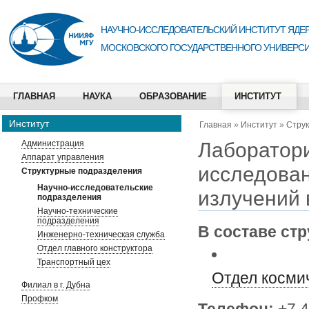
НАУЧНО-ИССЛЕДОВАТЕЛЬСКИЙ ИНСТИТУТ ЯДЕР
МОСКОВСКОГО ГОСУДАРСТВЕННОГО УНИВЕРСИ
ГЛАВНАЯ
НАУКА
ОБРАЗОВАНИЕ
ИНСТИТУТ
Институт
Главная
»
Институт
»
Стру
Лаборатори
Администрация
Аппарат управления
исследован
Структурные подразделения
Научно-исследовательские
излучений 
подразделения
Научно-технические
подразделения
В составе ст
Инженерно-техническая служба
Отдел главного конструктора
Транспортный цех
Отдел косми
Филиал в г. Дубна
Профком