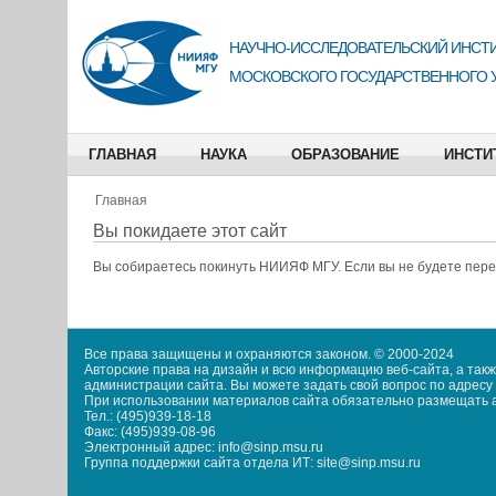
НАУЧНО-ИССЛЕДОВАТЕЛЬСКИЙ ИНСТИ
МОСКОВСКОГО ГОСУДАРСТВЕННОГО 
ГЛАВНАЯ
НАУКА
ОБРАЗОВАНИЕ
ИНСТИ
Главная
Вы покидаете этот сайт
Вы собираетесь покинуть
НИИЯФ МГУ
. Если вы не будете пер
Все права защищены и охраняются законом. © 2000-2024
Авторские права на дизайн и всю информацию веб-сайта, а та
администрации сайта. Вы можете задать свой вопрос по адресу i
При использовании материалов сайта обязательно размещать акт
Тел.: (495)939-18-18
Факс: (495)939-08-96
Электронный адрес: info@sinp.msu.ru
Группа поддержки сайта отдела ИТ: site@sinp.msu.ru