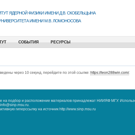
ТУТ ЯДЕРНОЙ ФИЗИКИ ИМЕНИ Д.В. СКОБЕЛЬЦЫНА
УНИВЕРСИТЕТА ИМЕНИ М.В. ЛОМОНОСОВА
ТУТ
СОБЫТИЯ
РЕСУРСЫ
еведены через 10 секунд, перейдите по этой ссылке:
https://leon288win.com/
.
кже на подбор и расположение материалов принадлежат НИИЯФ МГУ. Использ
nfo@sinp.msu.ru.
ивную гиперссылку на источник http://www.sinp.msu.ru