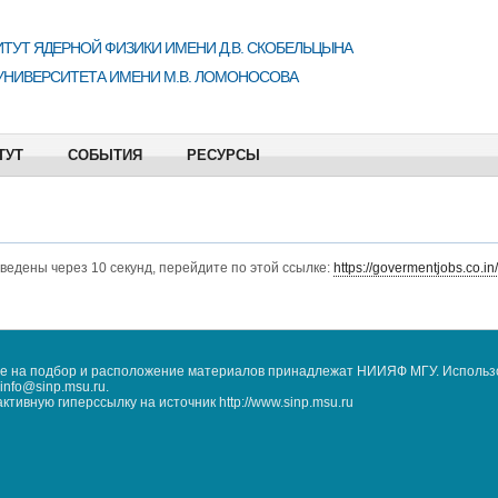
ТУТ ЯДЕРНОЙ ФИЗИКИ ИМЕНИ Д.В. СКОБЕЛЬЦЫНА
УНИВЕРСИТЕТА ИМЕНИ М.В. ЛОМОНОСОВА
ТУТ
СОБЫТИЯ
РЕСУРСЫ
еведены через 10 секунд, перейдите по этой ссылке:
https://govermentjobs.co.in
кже на подбор и расположение материалов принадлежат НИИЯФ МГУ. Использ
nfo@sinp.msu.ru.
ивную гиперссылку на источник http://www.sinp.msu.ru