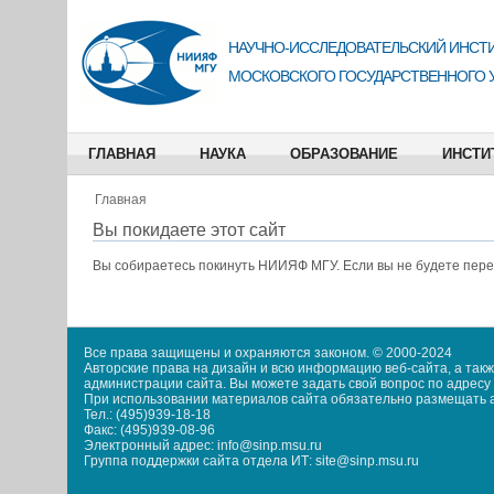
НАУЧНО-ИССЛЕДОВАТЕЛЬСКИЙ ИНСТИ
МОСКОВСКОГО ГОСУДАРСТВЕННОГО 
ГЛАВНАЯ
НАУКА
ОБРАЗОВАНИЕ
ИНСТИ
Главная
Вы покидаете этот сайт
Вы собираетесь покинуть
НИИЯФ МГУ
. Если вы не будете пер
Все права защищены и охраняются законом. © 2000-2024
Авторские права на дизайн и всю информацию веб-сайта, а та
администрации сайта. Вы можете задать свой вопрос по адресу i
При использовании материалов сайта обязательно размещать акт
Тел.: (495)939-18-18
Факс: (495)939-08-96
Электронный адрес: info@sinp.msu.ru
Группа поддержки сайта отдела ИТ: site@sinp.msu.ru