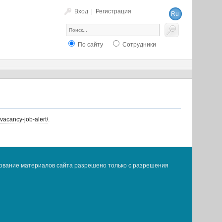
Вход
|
Регистрация
Ru
En
По сайту
Сотрудники
/vacancy-job-alert/
.
ование материалов сайта разрешено только с разрешения