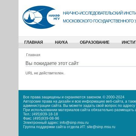
НАУЧНО-ИССЛЕДОВАТЕЛЬСКИЙ ИНСТИ
МОСКОВСКОГО ГОСУДАРСТВЕННОГО 
ГЛАВНАЯ
НАУКА
ОБРАЗОВАНИЕ
ИНСТИ
Главная
Вы покидаете этот сайт
URL не действителен.
Все права защищены и охраняются законом. © 2000-2024
Авторские права на дизайн и всю информацию веб-сайта, а та
администрации сайта. Вы можете задать свой вопрос по адресу i
При использовании материалов сайта обязательно размещать акт
Тел.: (495)939-18-18
Факс: (495)939-08-96
Электронный адрес: info@sinp.msu.ru
Группа поддержки сайта отдела ИТ: site@sinp.msu.ru