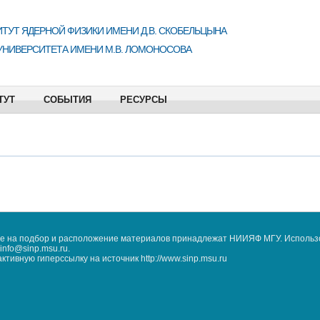
ТУТ ЯДЕРНОЙ ФИЗИКИ ИМЕНИ Д.В. СКОБЕЛЬЦЫНА
УНИВЕРСИТЕТА ИМЕНИ М.В. ЛОМОНОСОВА
ТУТ
СОБЫТИЯ
РЕСУРСЫ
кже на подбор и расположение материалов принадлежат НИИЯФ МГУ. Использ
nfo@sinp.msu.ru.
ивную гиперссылку на источник http://www.sinp.msu.ru