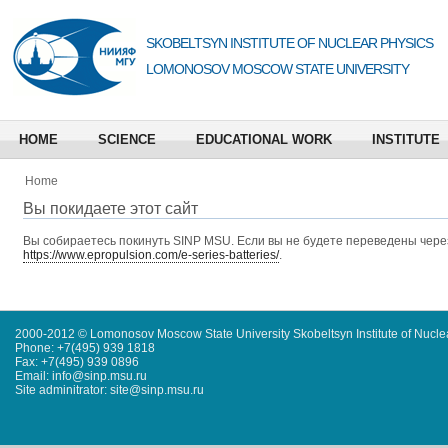
SKOBELTSYN INSTITUTE OF NUCLEAR PHYSICS
LOMONOSOV MOSCOW STATE UNIVERSITY
HOME
SCIENCE
EDUCATIONAL WORK
INSTITUTE
Home
Вы покидаете этот сайт
Вы собираетесь покинуть
SINP MSU
. Если вы не будете переведены через
https://www.epropulsion.com/e-series-batteries/
.
2000-2012 © Lomonosov Moscow State University Skobeltsyn Institute of Nucl
Phone: +7(495) 939 1818
Fax: +7(495) 939 0896
Email: info@sinp.msu.ru
Site adminitrator: site@sinp.msu.ru