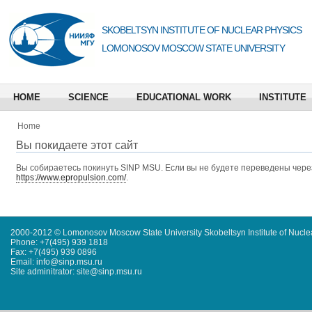
SKOBELTSYN INSTITUTE OF NUCLEAR PHYSICS
LOMONOSOV MOSCOW STATE UNIVERSITY
HOME
SCIENCE
EDUCATIONAL WORK
INSTITUTE
Home
Вы покидаете этот сайт
Вы собираетесь покинуть
SINP MSU
. Если вы не будете переведены через
https://www.epropulsion.com/
.
2000-2012 © Lomonosov Moscow State University Skobeltsyn Institute of Nucl
Phone: +7(495) 939 1818
Fax: +7(495) 939 0896
Email: info@sinp.msu.ru
Site adminitrator: site@sinp.msu.ru