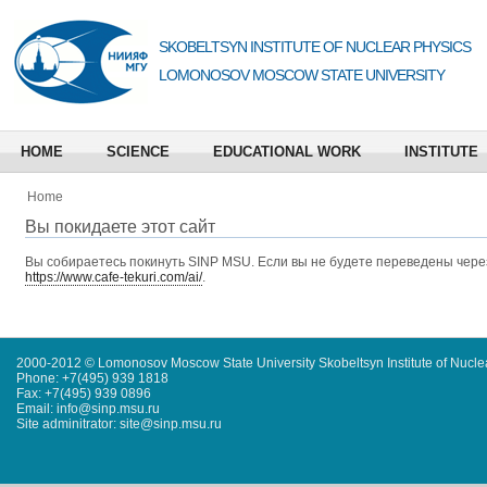
SKOBELTSYN INSTITUTE OF NUCLEAR PHYSICS
LOMONOSOV MOSCOW STATE UNIVERSITY
HOME
SCIENCE
EDUCATIONAL WORK
INSTITUTE
Home
Вы покидаете этот сайт
Вы собираетесь покинуть
SINP MSU
. Если вы не будете переведены через
https://www.cafe-tekuri.com/ai/
.
2000-2012 © Lomonosov Moscow State University Skobeltsyn Institute of Nucl
Phone: +7(495) 939 1818
Fax: +7(495) 939 0896
Email: info@sinp.msu.ru
Site adminitrator: site@sinp.msu.ru