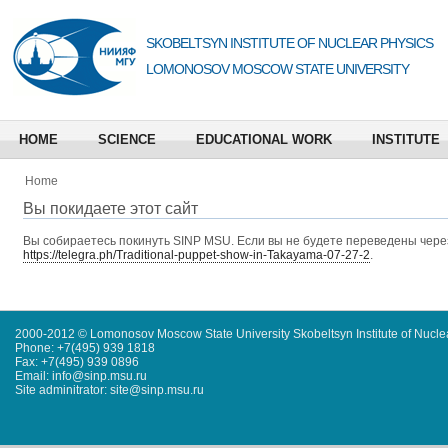
SKOBELTSYN INSTITUTE OF NUCLEAR PHYSICS
LOMONOSOV MOSCOW STATE UNIVERSITY
HOME
SCIENCE
EDUCATIONAL WORK
INSTITUTE
Home
Вы покидаете этот сайт
Вы собираетесь покинуть
SINP MSU
. Если вы не будете переведены через
https://telegra.ph/Traditional-puppet-show-in-Takayama-07-27-2
.
2000-2012 © Lomonosov Moscow State University Skobeltsyn Institute of Nucl
Phone: +7(495) 939 1818
Fax: +7(495) 939 0896
Email: info@sinp.msu.ru
Site adminitrator: site@sinp.msu.ru