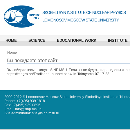
SKOBELTSYN INSTITUTE OF NUCLEAR PHYSICS
LOMONOSOV MOSCOW STATE UNIVERSITY
HOME
SCIENCE
EDUCATIONAL WORK
INSTITUTE
Home
Вы покидаете этот сайт
Вы собираетесь покинуть
SINP MSU
. Если вы не будете переведены через
https://telegra.ph/Traditional-puppet-show-in-Takayama-07-17-23
.
2000-2012 © Lomonosov Moscow State University Skobeltsyn Institute of Nucl
Phone: +7(495) 939 1818
Fax: +7(495) 939 0896
Email: info@sinp.msu.ru
Site adminitrator: site@sinp.msu.ru