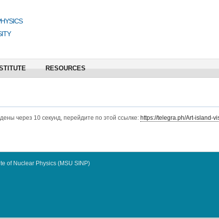
PHYSICS
ITY
STITUTE
RESOURCES
едены через 10 секунд, перейдите по этой ссылке:
https://telegra.ph/Art-island-v
te of Nuclear Physics (MSU SINP)