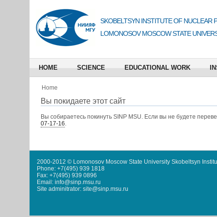
SKOBELTSYN INSTITUTE OF NUCLEAR 
LOMONOSOV MOSCOW STATE UNIVERS
HOME
SCIENCE
EDUCATIONAL WORK
IN
Home
Вы покидаете этот сайт
Вы собираетесь покинуть
SINP MSU
. Если вы не будете перев
07-17-16
.
2000-2012 © Lomonosov Moscow State University Skobeltsyn Institu
Phone: +7(495) 939 1818
Fax: +7(495) 939 0896
Email: info@sinp.msu.ru
Site adminitrator: site@sinp.msu.ru