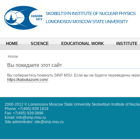
SKOBELTSYN INSTITUTE OF NUCLEAR PHYSICS
LOMONOSOV MOSCOW STATE UNIVERSITY
HOME
SCIENCE
EDUCATIONAL WORK
INSTITUTE
Home
Вы покидаете этот сайт
Вы собираетесь покинуть
SINP MSU
. Если вы не будете переведены через
https://kabukazumi.com/
.
2000-2012 © Lomonosov Moscow State University Skobeltsyn Institute of Nucl
Phone: +7(495) 939 1818
Fax: +7(495) 939 0896
Email: info@sinp.msu.ru
Site adminitrator: site@sinp.msu.ru