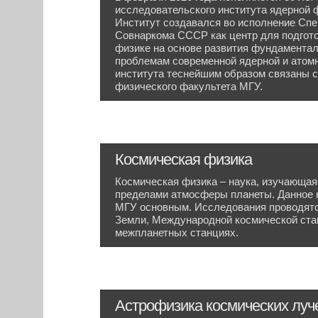
исследовательского института ядерной 
Институт создавался во исполнение Спе
Совнаркома СССР как центр для подгото
физике на основе развития фундамента
проблемам современной ядерной и атомн
института теснейшим образом связаны 
физического факультета МГУ.
Космическая физика
Космическая физика – наука, изучающая
пределами атмосферы планеты. Данное
МГУ основным. Исследования проводятс
Земли, Международной космической ста
межпланетных станциях.
Астрофизика космических луч