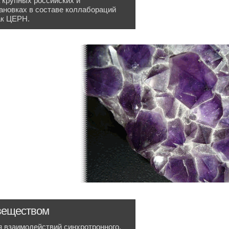
 крупных российских и
новках в составе коллабораций
ак ЦЕРН.
веществом
взаимодействий синхротронного,