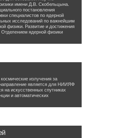
физики имени Д.В. Скобельцына.
циального постановления
вки специалистов по ядерной
льных исследований по важнейшим
ой физики. Развитие и достижения
с Отделением ядерной физики
 космические излучения за
 направление является для НИИЯФ
я на искусственных спутниках
нции и автоматических
ей