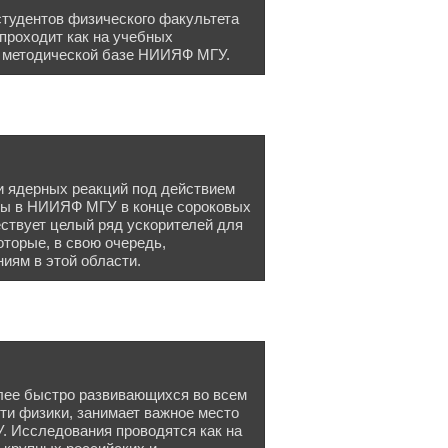
тудентов физического факультета
проходит как на учебных
а методической базе НИИЯФ МГУ.
и ядерных реакций под действием
аты в НИИЯФ МГУ в конце сороковых
ествует целый ряд ускорителей для
торые, в свою очередь,
иям в этой области.
олее быстро развивающихся во всем
ти физики, занимает важное место
 Исследования проводятся как на