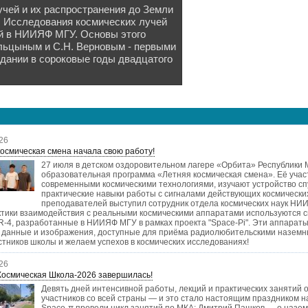
чей и их распространения до Земли
. Исследования космических лучей
й в НИИЯФ МГУ. Основы этого
льцыным и С.Н. Верновым - первыми
здании в сороковые годы двадцатого
26
осмическая смена начала свою работу!
27 июля в детском оздоровительном лагере «Орбита» Республики
образовательная программа «Летняя космическая смена». Её учас
современными космическими технологиями, изучают устройство сп
практические навыки работы с сигналами действующих космически
преподавателей выступил сотрудник отдела космических наук Н
ктики взаимодействия с реальными космическими аппаратами используются 
-4, разработанные в НИИЯФ МГУ в рамках проекта "Space-Pi". Эти аппарат
 данные и изображения, доступные для приёма радиолюбительскими наземн
стников школы и желаем успехов в космических исследованиях!
26
Космическая Школа-2026 завершилась!
Девять дней интенсивной работы, лекций и практических занятий
участников со всей страны — и это стало настоящим праздником н