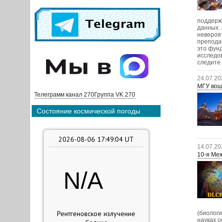
поддерж
данных. 
невероят
препода
это фунд
исследо
следите 
24.07.20
МГУ вош
Телеграмм канал 270
Группа VK 270
Состояние космической погоды
14.07.20
10-я Ме
(биолог
науках о