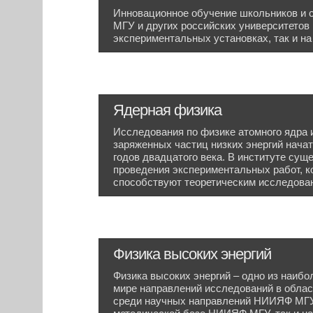
Инновационное обучение школьников и с
МГУ и других российских университетов 
экспериментальных установках, так и н
Ядерная физика
Исследования по физике атомного ядра 
заряженных частиц низких энергий нач
годов двадцатого века. В институте сущ
проведения экспериментальных работ, ко
способствуют теоретическим исследован
Физика высоких энергий
Физика высоких энергий – одно из наиб
мире направлений исследований в облас
среди научных направлений НИИЯФ МГУ.