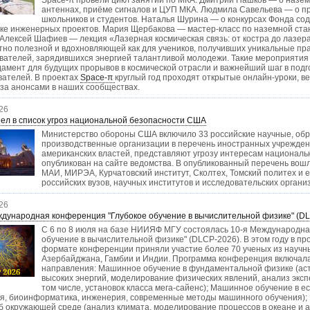
Space-π провели цикл занятий по МКА: Дмитрий Пашков — о назем
антеннах, приёме сигналов и ЦУП МКА. Людмила Савельева — о пр
школьников и студентов. Наталья Шурина — о конкурсах Фонда со
ке инженерных проектов. Мария Щербакова — мастер-класс по наземной ст
Алексей Шафиев — лекция «Лазерная космическая связь: от костра до лазер
но полезной и вдохновляющей как для учеников, получивших уникальные прак
вателей, зарядившихся энергией талантливой молодежи. Такие мероприятия 
амент для будущих прорывов в космической отрасли и важнейший шаг в подг
вателей. В проектах
Space-π
круглый год проходят открытые онлайн-уроки, 
за анонсами в наших сообществах.
26
ел в список угроз национальной безопасности США
Министерство обороны США включило 33 российские научные, обр
производственные организации в перечень иностранных учрежден
американских властей, представляют угрозу интересам националь
опубликован на сайте ведомства. В опубликованный перечень вош
МАИ, МИРЭА, Курчатовский институт, Сколтех, Томский политех и 
российских вузов, научных институтов и исследовательских органи
26
ждународная конференция "Глубокое обучение в вычислительной физике" (D
С 6 по 8 июля на базе НИИЯФ МГУ состоялась 10-я Международна
обучение в вычислительной физике" (DLCP-2026). В этом году в п
формате конференции приняли участие более 70 ученых из научны
Азербайджана, Гамбии и Индии. Программа конференция включал
направления: Машинное обучение в фундаментальной физике (аст
высоких энергий, моделирование физических явлений, анализ экс
том числе, установок класса мега-сайенс); Машинное обучение в е
ия, биоинформатика, инженерия, современные методы машинного обучения);
б окружающей среде (анализ климата, моделирование процессов в океане и 