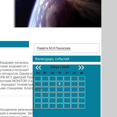
Памяти М.И.Панасюка
Календарь событий
 Мордовия началась
тники знакомятся с
Август 2026
утников и получают
пн
вт
ср
чт
пт
сб
вс
х аппаратов. Одним из
ИИЯФ МГУ Дмитрий Пашков.
1
2
спутники MONITOR-3 и
3
4
5
6
7
8
9
ы передают телеметрию,
ыми станциями. Благодарим
10
11
12
13
14
15
16
17
18
19
20
21
22
23
24
25
26
27
28
29
30
31
 объединили увлеченных
ауки и инженерии. Эксперты