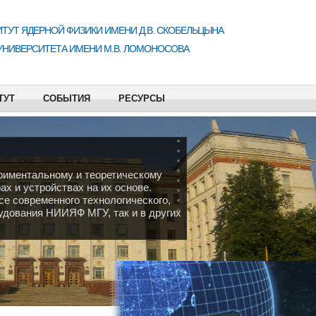
ТУТ ЯДЕРНОЙ ФИЗИКИ ИМЕНИ Д.В. СКОБЕЛЬЦЫНА
УНИВЕРСИТЕТА ИМЕНИ М.В. ЛОМОНОСОВА
ТУТ
СОБЫТИЯ
РЕСУРСЫ
иментальному и теоретическому
х и устройствах на их основе.
се современного технологического,
рудования НИИЯФ МГУ, так и в других