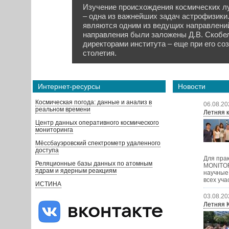
Изучение происхождения космических лу
– одна из важнейших задач астрофизики
являются одним из ведущих направлени
направления были заложены Д.В. Скобе
директорами института – еще при его со
столетия.
Интернет-ресурсы
Новости
Космическая погода: данные и анализ в
06.08.20
реальном времени
Летняя к
Центр данных оперативного космического
мониторинга
Мёссбауэровский спектрометр удаленного
доступа
Для пра
Реляционные базы данных по атомным
MONITOR
ядрам и ядерным реакциям
научные
всех уча
ИСТИНА
03.08.20
Летняя 