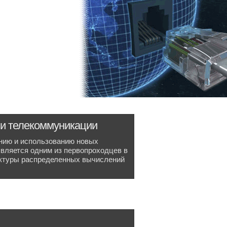
и телекоммуникации
нию и использованию новых
вляется одним из первопроходцев в
уктуры распределенных вычислений