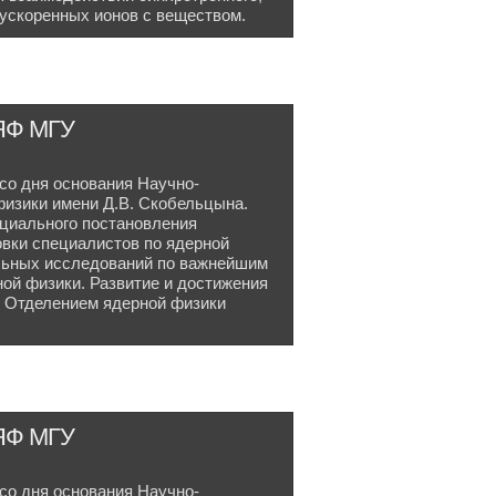
 ускоренных ионов с веществом.
ИЯФ МГУ
 со дня основания Научно-
физики имени Д.В. Скобельцына.
циального постановления
вки специалистов по ядерной
льных исследований по важнейшим
ой физики. Развитие и достижения
с Отделением ядерной физики
ИЯФ МГУ
 со дня основания Научно-