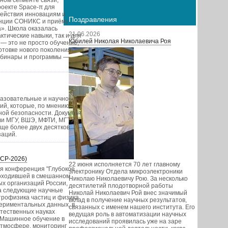
ном сегменте связи,
оекте Space-π для
действия инновациям и
Поздравления
анции СОНИКС и приёму
а». Школа оказалась
21.06.2026
тические навыки, так и для
Юбилей Николая Николаевича Роя
— это не просто обучение,
отовке нового поколения
вебинары и программы —
азовательные и научно-
ий, которые, по мнению
ной безопасности. Документ
ли МГУ, ВШЭ, МФТИ, МГТУ,
еще более двух десятков
заций.
LCP-2026)
22 июня исполняется 70 лет главному
я конференция "Глубокое
электронику Отдела микроэлектроники
роходившей в смешанном
Николаю Николаевичу Рою. За несколько
х организаций России,
десятилетий плодотворной работы
а следующие научные
Николай Николаевич Рой внес значимый
рофизика частиц и физика
вклад в получение научных результатов,
периментальных данных, в
связанных с именем нашего института. Его
стественных науках
ведущая роль в автоматизации научных
 Машинное обучение в
исследований проявилась уже на заре
атмосфере, мониторинг