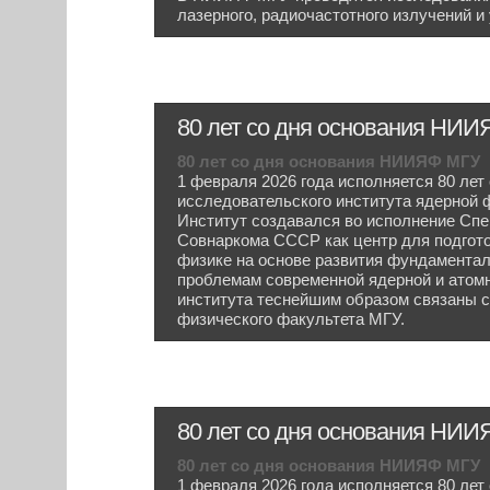
лазерного, радиочастотного излучений и
80 лет со дня основания НИ
80 лет со дня основания НИИЯФ МГУ
1 февраля 2026 года исполняется 80 лет
исследовательского института ядерной 
Институт создавался во исполнение Спе
Совнаркома СССР как центр для подгото
физике на основе развития фундамента
проблемам современной ядерной и атомн
института теснейшим образом связаны 
физического факультета МГУ.
80 лет со дня основания НИ
80 лет со дня основания НИИЯФ МГУ
1 февраля 2026 года исполняется 80 лет